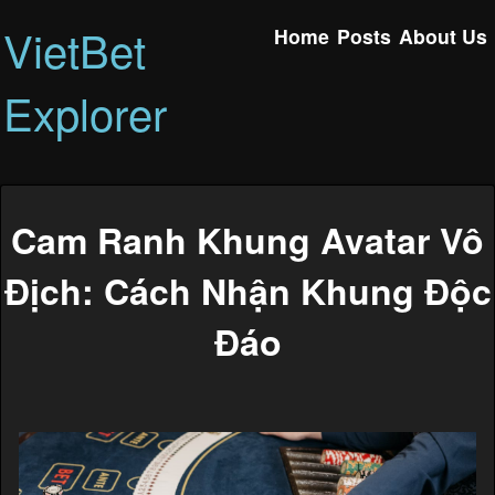
VietBet
Home
Posts
About Us
Explorer
Cam Ranh Khung Avatar Vô
Địch: Cách Nhận Khung Độc
Đáo