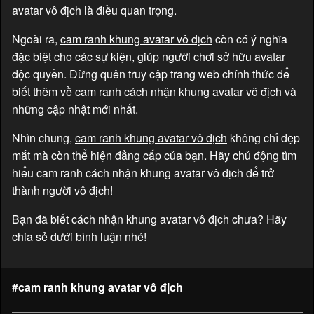
avatar vô địch là điều quan trọng.
Ngoài ra,
cam ranh khung avatar vô địch
còn có ý nghĩa
đặc biệt cho các sự kiện, giúp người chơi sở hữu avatar
độc quyền. Đừng quên truy cập trang web chính thức để
biết thêm về cam ranh cách nhận khung avatar vô địch và
những cập nhật mới nhất.
Nhìn chung,
cam ranh khung avatar vô địch
không chỉ đẹp
mắt mà còn thể hiện đẳng cấp của bạn. Hãy chủ động tìm
hiểu cam ranh cách nhận khung avatar vô địch để trở
thành người vô địch!
Bạn đã biết cách nhận khung avatar vô địch chưa? Hãy
chia sẻ dưới bình luận nhé!
#cam ranh khung avatar vô địch